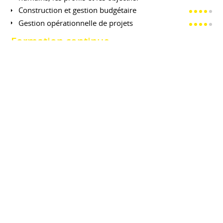
Construction et gestion budgétaire
Gestion opérationnelle de projets
Formation continue
Certification Voltaire : note de 965 / 1000
(code d'authentification V4MC7H sur
certificat-voltaire.fr)
Design Thinking - certification EMY Digital
Communication et Fundraising (AFF-Paris)
Communication de crise et marchés
publics (CNFPT)
Connaissance des règles protocolaires
Storytelling
FORMATIONS
Diplôme de Journalisme (Bac + 4)
ESJ PARIS - ECOLE SUPÉRIEURE DE JOURNALISME
DE PARIS